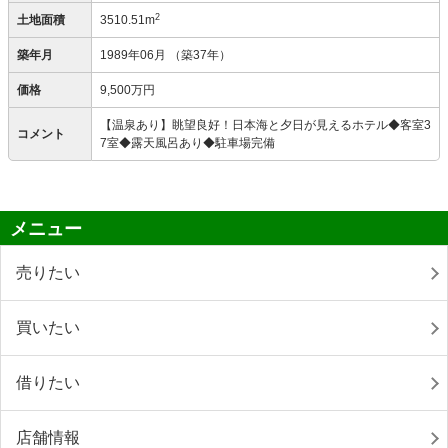
2
土地面積
3510.51m
築年月
1989年06月
（築37年）
価格
9,500万円
【温泉あり】眺望良好！日本海と夕日が見えるホテル◆客室3
コメント
7室◆露天風呂あり◆駐車場完備
メニュー
売りたい
買いたい
借りたい
店舗情報