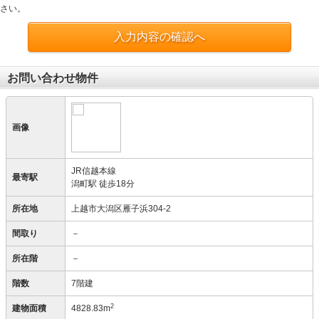
さい。
入力内容の確認へ
お問い合わせ物件
画像
JR信越本線
最寄駅
潟町駅 徒歩18分
所在地
上越市大潟区雁子浜304-2
間取り
－
所在階
－
階数
7階建
2
建物面積
4828.83m