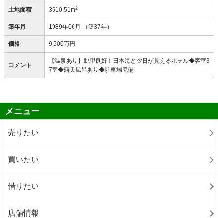
2
土地面積
3510.51m
築年月
1989年06月
（築37年）
価格
9,500万円
【温泉あり】眺望良好！日本海と夕日が見えるホテル◆客室3
コメント
7室◆露天風呂あり◆駐車場完備
メニュー
売りたい
買いたい
借りたい
店舗情報