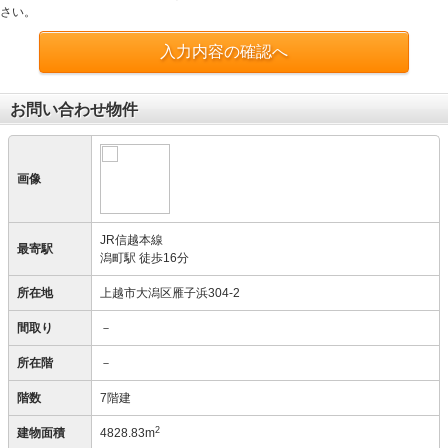
さい。
入力内容の確認へ
お問い合わせ物件
画像
JR信越本線
最寄駅
潟町駅 徒歩16分
所在地
上越市大潟区雁子浜304-2
間取り
－
所在階
－
階数
7階建
2
建物面積
4828.83m