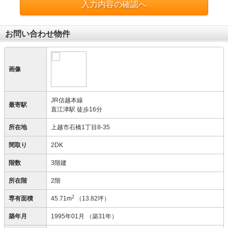
入力内容の確認へ
お問い合わせ物件
画像
JR信越本線
最寄駅
直江津駅 徒歩16分
所在地
上越市石橋1丁目8-35
間取り
2DK
階数
3階建
所在階
2階
2
専有面積
45.71m
（13.82坪）
築年月
1995年01月
（築31年）