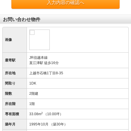
入力内容の確認へ
お問い合わせ物件
画像
JR信越本線
最寄駅
直江津駅 徒歩16分
所在地
上越市石橋1丁目8-35
間取り
1DK
階数
2階建
所在階
1階
2
専有面積
33.08m
（10.00坪）
築年月
1995年10月
（築30年）