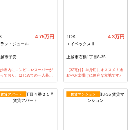
K
4.75万円
1DK
4.3万円
グラン・ジュール
エイペックスⅡ
上越市子安
上越市石橋1丁目8-35
歩圏内にコンビニやスーパーが
【家電付】単身用にオススメ！通
っており、はじめての一人暮…
勤やお出掛けに便利な立地です♪
賃貸アパート
賃貸マンション