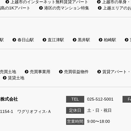
上越市のインターネット無料賃貸アパート
上越市の単身・
島の1Kアパート
港区の売マンション特集
上越エリアの
駅
春日山駅
直江津駅
黒井駅
柏崎駅
売買土地
売買事業用
売買収益物件
賃貸アパート・
賃貸土地
産株式会社
TEL
025-512-5001
F
1
定休日
土・日・祝日
1154-1 ワグリオフィス‐Ａ
営業時間
9:00〜18:00