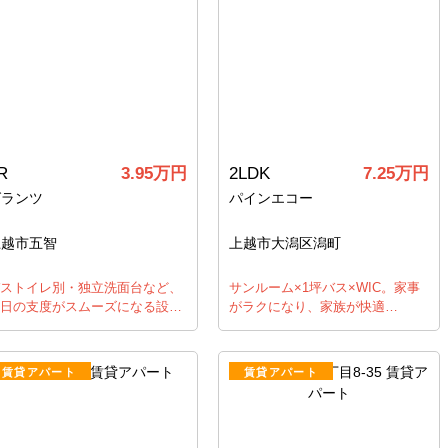
R
3.95万円
2LDK
7.25万円
グランツ
パインエコー
上越市五智
上越市大潟区潟町
ストイレ別・独立洗面台など、
サンルーム×1坪バス×WIC。家事
日の支度がスムーズになる設…
がラクになり、家族が快適…
賃貸アパート
賃貸アパート