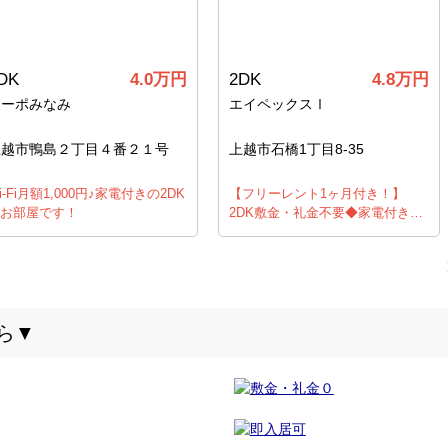
DK
4.0万円
2DK
4.8万円
コーポみなみ
エイペックスⅠ
上越市鴨島２丁目４番２１号
上越市石橋1丁目8-35
i-Fi月額1,000円♪家電付きの2DK
【フリーレント1ヶ月付き！】
お部屋です！
2DK敷金・礼金不要◆家電付き…
ら▼