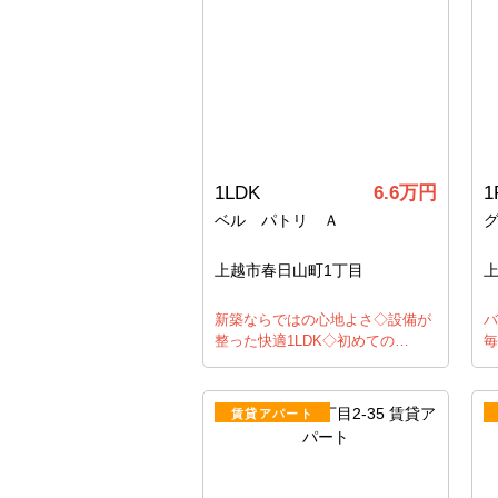
1LDK
6.6万円
1
ベル パトリ Ａ
上越市春日山町1丁目
新築ならではの心地よさ◇設備が
バ
整った快適1LDK◇初めての…
毎
賃貸アパート