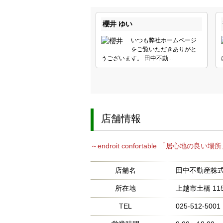
櫻井 ゆい
いつも弊社ホームページ
をご覧いただきありがと
うございます。 田中不動...
店舗情報
～endroit confortable 「居心地の良
店舗名
田中不動産株
所在地
上越市土橋 11
TEL
025-512-5001