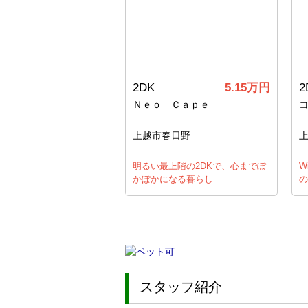
2DK
5.15万円
2
Ｎｅｏ Ｃａｐｅ
上越市春日野
明るい最上階の2DKで、心までぽ
W
かぽかになる暮らし
の
スタッフ紹介