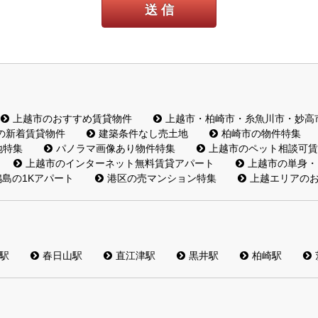
送 信
上越市のおすすめ賃貸物件
上越市・柏崎市・糸魚川市・妙高
の新着賃貸物件
建築条件なし売土地
柏崎市の物件特集
地特集
パノラマ画像あり物件特集
上越市のペット相談可賃
上越市のインターネット無料賃貸アパート
上越市の単身・
島の1Kアパート
港区の売マンション特集
上越エリアの
駅
春日山駅
直江津駅
黒井駅
柏崎駅