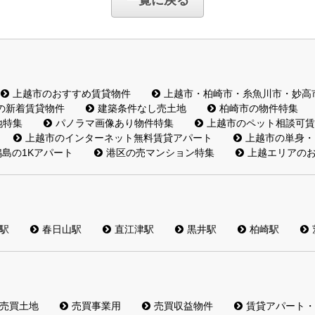
一覧に戻る
上越市のおすすめ賃貸物件
上越市・柏崎市・糸魚川市・妙高
の新着賃貸物件
建築条件なし売土地
柏崎市の物件特集
地特集
パノラマ画像あり物件特集
上越市のペット相談可賃
上越市のインターネット無料賃貸アパート
上越市の単身・
島の1Kアパート
港区の売マンション特集
上越エリアの
駅
春日山駅
直江津駅
黒井駅
柏崎駅
売買土地
売買事業用
売買収益物件
賃貸アパート・