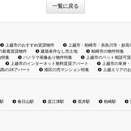
一覧に戻る
上越市のおすすめ賃貸物件
上越市・柏崎市・糸魚川市・妙高
の新着賃貸物件
建築条件なし売土地
柏崎市の物件特集
地特集
パノラマ画像あり物件特集
上越市のペット相談可賃
上越市のインターネット無料賃貸アパート
上越市の単身・
島の1Kアパート
港区の売マンション特集
上越エリアの
駅
春日山駅
直江津駅
黒井駅
柏崎駅