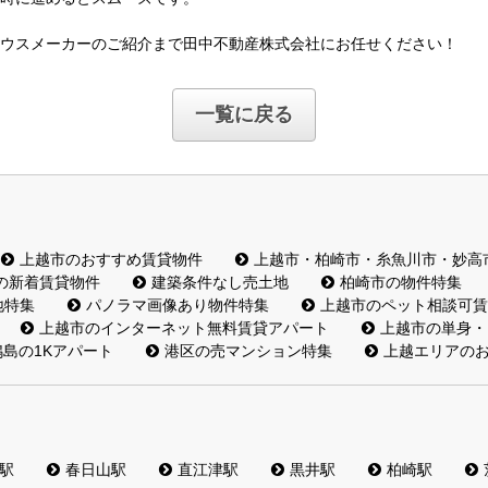
ウスメーカーのご紹介まで田中不動産株式会社にお任せください！
一覧に戻る
上越市のおすすめ賃貸物件
上越市・柏崎市・糸魚川市・妙高
の新着賃貸物件
建築条件なし売土地
柏崎市の物件特集
地特集
パノラマ画像あり物件特集
上越市のペット相談可賃
上越市のインターネット無料賃貸アパート
上越市の単身・
島の1Kアパート
港区の売マンション特集
上越エリアの
駅
春日山駅
直江津駅
黒井駅
柏崎駅