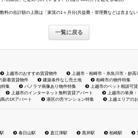
数料の合計額の上限は「家賃の1ヶ月分(共益費・管理費などは含まない
一覧に戻る
上越市のおすすめ賃貸物件
上越市・柏崎市・糸魚川市・妙高
の新着賃貸物件
建築条件なし売土地
柏崎市の物件特集
地特集
パノラマ画像あり物件特集
上越市のペット相談可賃
上越市のインターネット無料賃貸アパート
上越市の単身・
島の1Kアパート
港区の売マンション特集
上越エリアの
駅
春日山駅
直江津駅
黒井駅
柏崎駅