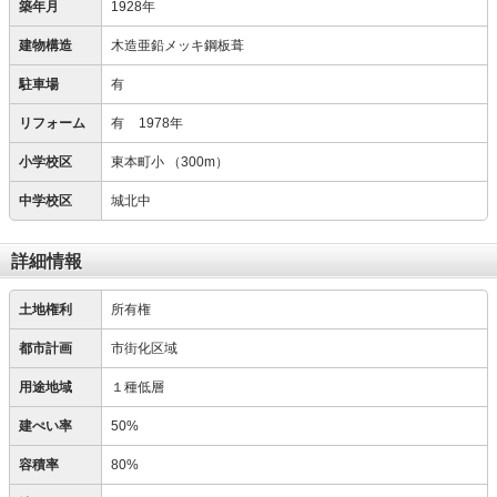
築年月
1928年
建物構造
木造亜鉛メッキ鋼板葺
駐車場
有
リフォーム
有
1978年
小学校区
東本町小
（300m）
中学校区
城北中
詳細情報
土地権利
所有権
都市計画
市街化区域
用途地域
１種低層
建ぺい率
50%
容積率
80%