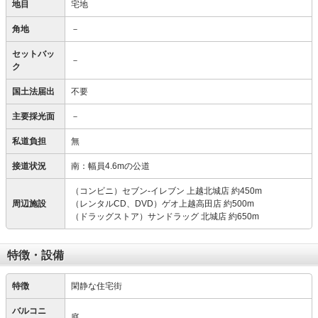
地目
宅地
角地
－
セットバッ
－
ク
国土法届出
不要
主要採光面
－
私道負担
無
接道状況
南：幅員4.6mの公道
（コンビニ）セブン-イレブン 上越北城店 約450m
周辺施設
（レンタルCD、DVD）ゲオ上越高田店 約500m
（ドラッグストア）サンドラッグ 北城店 約650m
特徴・設備
特徴
閑静な住宅街
バルコニ
庭