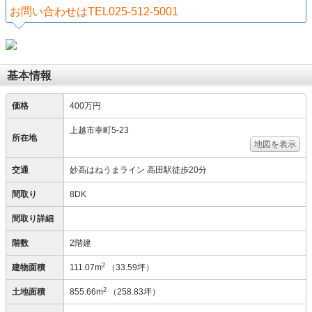
お問い合わせはTEL025-512-5001
基本情報
価格
400万円
上越市幸町5-23
所在地
地図を表示
交通
妙高はねうまライン 高田駅徒歩20分
間取り
8DK
間取り詳細
階数
2階建
2
建物面積
111.07m
（33.59坪）
2
土地面積
855.66m
（258.83坪）