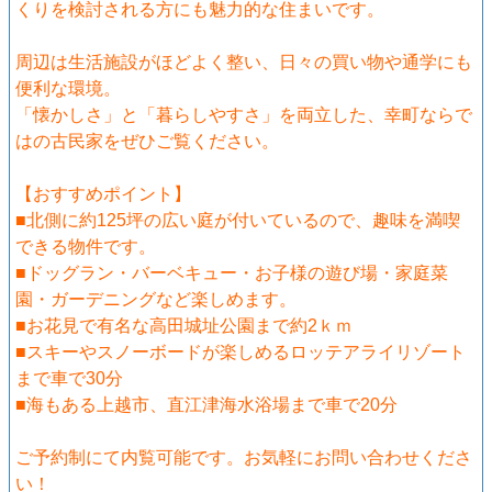
くりを検討される方にも魅力的な住まいです。
周辺は生活施設がほどよく整い、日々の買い物や通学にも
便利な環境。
「懐かしさ」と「暮らしやすさ」を両立した、幸町ならで
はの古民家をぜひご覧ください。
【おすすめポイント】
■北側に約125坪の広い庭が付いているので、趣味を満喫
できる物件です。
■ドッグラン・バーベキュー・お子様の遊び場・家庭菜
園・ガーデニングなど楽しめます。
■お花見で有名な高田城址公園まで約2ｋｍ
■スキーやスノーボードが楽しめるロッテアライリゾート
まで車で30分
■海もある上越市、直江津海水浴場まで車で20分
ご予約制にて内覧可能です。お気軽にお問い合わせくださ
い！