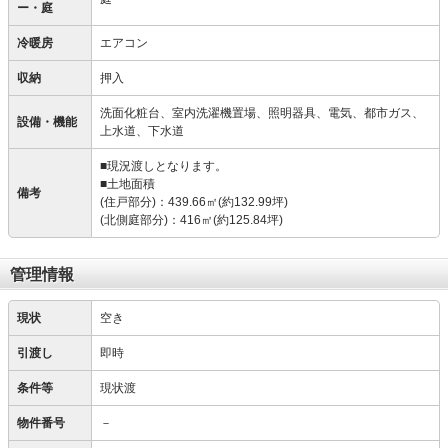
ー・庭
冷暖房
エアコン
収納
押入
洗面化粧台、室内洗濯機置場、照明器具、電気、都市ガス、
設備・機能
上水道、下水道
■現況渡しとなります。
■土地面積
備考
(住戸部分)：439.66㎡(約132.99坪)
(北側庭部分)：416㎡(約125.84坪)
管理情報
現状
空き
引渡し
即時
条件等
現状渡
物件番号
－