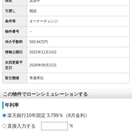
現状
賃貸中
引渡し
相談
条件等
オーナーチェンジ
物件番号
－
仲介手数料
500.94万円
情報公開日
2022年11月14日
次回更新予
2026年08月21日
定日
取引態様
専属専任
この物件でローンシミュレーションする
年利率
楽天銀行10年固定 3.799％（8月金利）
％
直接入力する