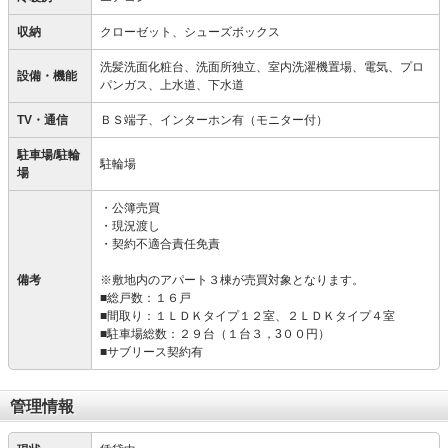
収納
クローゼット、シューズボックス
洗髪洗面化粧台、洗面所独立、室内洗濯機置場、電気、プロ
設備・機能
パンガス、上水道、下水道
TV・通信
ＢＳ端子、インターホン有（モニター付）
駐車場/駐輪
駐輪場
場
・公簿売買
・現況渡し
・契約不適合責任免責
備考
※敷地内のアパート３棟が売買対象となります。
■総戸数：１６戸
■間取り：１ＬＤＫタイプ１２室、２ＬＤＫタイプ４室
■駐車場総数：２９台（１台３，3００円）
■サブリース契約有
管理情報