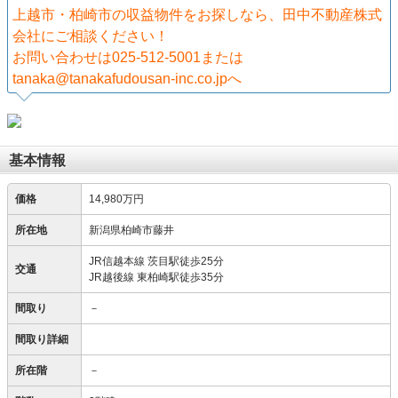
上越市・柏崎市の収益物件をお探しなら、田中不動産株式
会社にご相談ください！
お問い合わせは025-512-5001または
tanaka@tanakafudousan-inc.co.jpへ
基本情報
価格
14,980万円
所在地
新潟県柏崎市藤井
JR信越本線 茨目駅徒歩25分
交通
JR越後線 東柏崎駅徒歩35分
間取り
－
間取り詳細
所在階
－