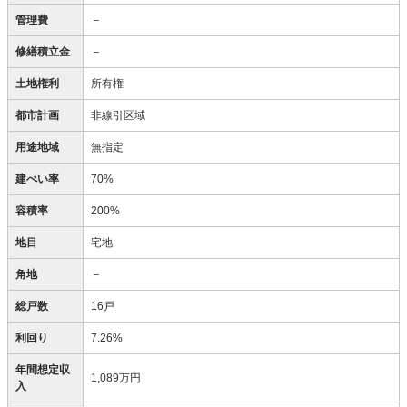
管理費
－
修繕積立金
－
土地権利
所有権
都市計画
非線引区域
用途地域
無指定
建ぺい率
70%
容積率
200%
地目
宅地
角地
－
総戸数
16戸
利回り
7.26%
年間想定収
1,089万円
入