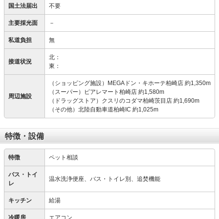
国土法届出
不要
主要採光面
－
私道負担
無
北：
接道状況
東：
（ショッピング施設）MEGAドン・キホーテ柏崎店 約1,350m
（スーパー）ピアレマート柏崎店 約1,580m
周辺施設
（ドラッグストア）クスリのコダマ柏崎茨目店 約1,690m
（その他）北陸自動車道柏崎IC 約1,025m
特徴・設備
特徴
ペット相談
バス・トイ
温水洗浄便座、バス・トイレ別、追焚機能
レ
キッチン
給湯
冷暖房
エアコン