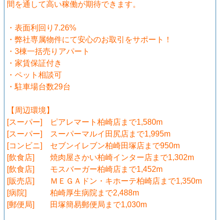
間を通して高い稼働が期待できます。
・表面利回り7.26%
・弊社専属物件にて安心のお取引をサポート！
・3棟一括売りアパート
・家賃保証付き
・ペット相談可
・駐車場台数29台
【周辺環境】
[スーパー] ピアレマート柏崎店まで1,580m
[スーパー] スーパーマルイ田尻店まで1,995m
[コンビニ] セブンイレブン柏崎田塚店まで950m
[飲食店] 焼肉屋さかい柏崎インター店まで1,302m
[飲食店] モスバーガー柏崎店まで1,452m
[販売店] ＭＥＧＡドン・キホーテ柏崎店まで1,350m
[病院] 柏崎厚生病院まで2,488m
[郵便局] 田塚簡易郵便局まで1,030m