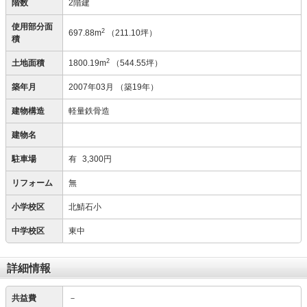
階数
2階建
使用部分面
2
697.88m
（211.10坪）
積
2
土地面積
1800.19m
（544.55坪）
築年月
2007年03月
（築19年）
建物構造
軽量鉄骨造
建物名
駐車場
有
3,300円
リフォーム
無
小学校区
北鯖石小
中学校区
東中
詳細情報
共益費
－