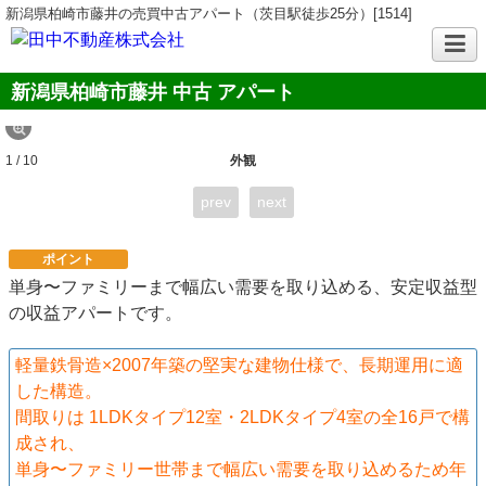
新潟県柏崎市藤井の売買中古アパート（茨目駅徒歩25分）[1514]
新潟県柏崎市藤井 中古 アパート
1 / 10
外観
prev
next
ポイント
単身〜ファミリーまで幅広い需要を取り込める、安定収益型
の収益アパートです。
軽量鉄骨造×2007年築の堅実な建物仕様で、長期運用に適
した構造。
間取りは 1LDKタイプ12室・2LDKタイプ4室の全16戸で構
成され、
単身〜ファミリー世帯まで幅広い需要を取り込めるため年