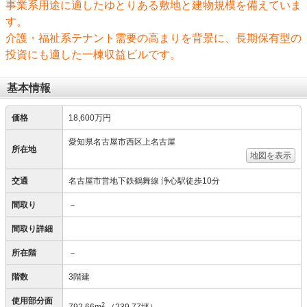
事業系用途に適したゆとりある敷地と建物規模を備えていま
す。
介護・福祉系テナント需要の高まりを背景に、長期保有型の
投資にも適した一棟収益ビルです。
基本情報
価格
18,600万円
愛知県名古屋市西区上名古屋
所在地
地図を表示
交通
名古屋市営地下鉄鶴舞線 浄心駅徒歩10分
間取り
－
間取り詳細
所在階
－
階数
3階建
使用部分面
2