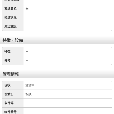
私道負担
無
接道状況
周辺施設
特徴・設備
特徴
－
備考
－
管理情報
現状
賃貸中
引渡し
相談
条件等
－
物件番号
－