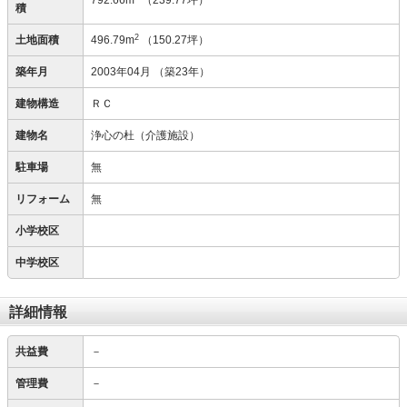
792.66m
（239.77坪）
積
2
土地面積
496.79m
（150.27坪）
築年月
2003年04月
（築23年）
建物構造
ＲＣ
建物名
浄心の杜（介護施設）
駐車場
無
リフォーム
無
小学校区
中学校区
詳細情報
共益費
－
管理費
－