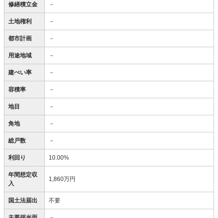
修繕積立金
－
土地権利
－
都市計画
－
用途地域
－
建ぺい率
－
容積率
－
地目
－
角地
－
総戸数
－
利回り
10.00%
年間想定収
1,860万円
入
国土法届出
不要
主要採光面
－