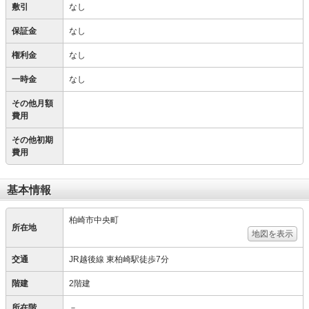
敷引
なし
保証金
なし
権利金
なし
一時金
なし
その他月額
費用
その他初期
費用
基本情報
柏崎市中央町
所在地
地図を表示
交通
JR越後線 東柏崎駅徒歩7分
階建
2階建
所在階
－