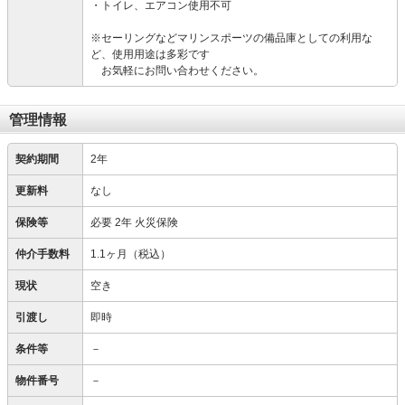
・トイレ、エアコン使用不可
※セーリングなどマリンスポーツの備品庫としての利用な
ど、使用用途は多彩です
お気軽にお問い合わせください。
管理情報
契約期間
2年
更新料
なし
保険等
必要
2年 火災保険
仲介手数料
1.1ヶ月（税込）
現状
空き
引渡し
即時
条件等
－
物件番号
－