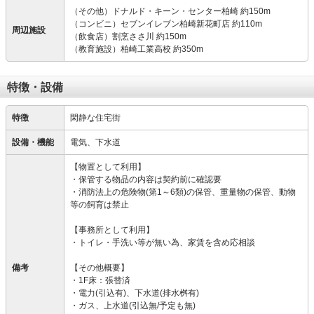
（その他）ドナルド・キーン・センター柏崎 約150m
（コンビニ）セブンイレブン柏崎新花町店 約110m
周辺施設
（飲食店）割烹ささ川 約150m
（教育施設）柏崎工業高校 約350m
特徴・設備
特徴
閑静な住宅街
設備・機能
電気、下水道
【物置として利用】
・保管する物品の内容は契約前に確認要
・消防法上の危険物(第1～6類)の保管、重量物の保管、動物
等の飼育は禁止
【事務所として利用】
・トイレ・手洗い等が無い為、家賃を含め応相談
備考
【その他概要】
・1F床：張替済
・電力(引込有)、下水道(排水桝有)
・ガス、上水道(引込無/予定も無)