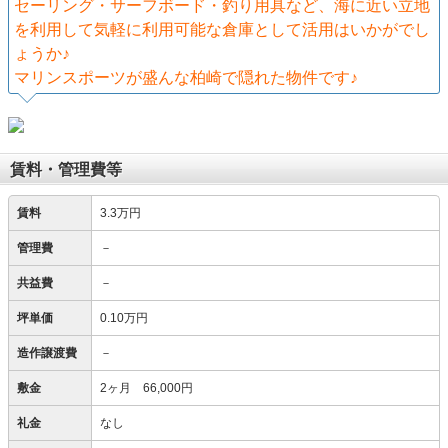
セーリング・サーフボード・釣り用具など、海に近い立地
を利用して気軽に利用可能な倉庫として活用はいかがでし
ょうか♪
マリンスポーツが盛んな柏崎で隠れた物件です♪
賃料・管理費等
賃料
3.3万円
管理費
－
共益費
－
坪単価
0.10万円
造作譲渡費
－
敷金
2ヶ月 66,000円
礼金
なし