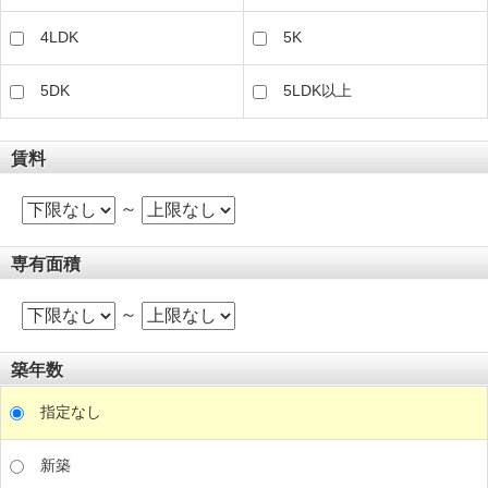
4LDK
5K
5DK
5LDK以上
賃料
～
専有面積
～
築年数
指定なし
新築