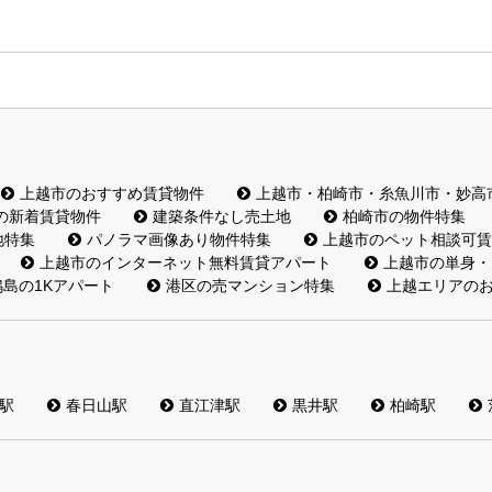
上越市のおすすめ賃貸物件
上越市・柏崎市・糸魚川市・妙高
の新着賃貸物件
建築条件なし売土地
柏崎市の物件特集
地特集
パノラマ画像あり物件特集
上越市のペット相談可賃
上越市のインターネット無料賃貸アパート
上越市の単身・
島の1Kアパート
港区の売マンション特集
上越エリアの
駅
春日山駅
直江津駅
黒井駅
柏崎駅