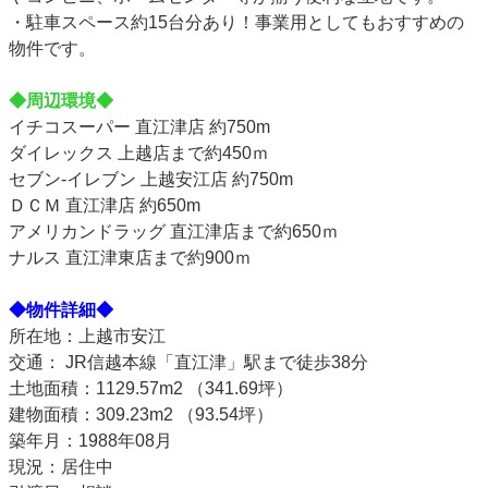
・駐車スペース約15台分あり！事業用としてもおすすめの
物件です。
◆周辺環境◆
イチコスーパー 直江津店 約750m
ダイレックス 上越店まで約450ｍ
セブン-イレブン 上越安江店 約750m
ＤＣＭ 直江津店 約650m
アメリカンドラッグ 直江津店まで約650ｍ
ナルス 直江津東店まで約900ｍ
◆物件詳細◆
所在地：上越市安江
交通： JR信越本線「直江津」駅まで徒歩38分
土地面積：1129.57m2 （341.69坪）
建物面積：309.23m2 （93.54坪）
築年月：1988年08月
現況：居住中