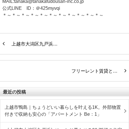
MAIL:tanaka@tanakafudousan-inc.co.jp
公式LINE ID：＠425myvqi
＊～＊～＊～＊～＊～＊～＊～＊～＊～＊～＊～
上越市大潟区九戸浜…
フリーレント賃貸と…
最近の投稿
上越市鴨島｜ちょうどいい暮らしを叶える1K。外部物置
付きで収納も安心の「アパートメント Be：1」