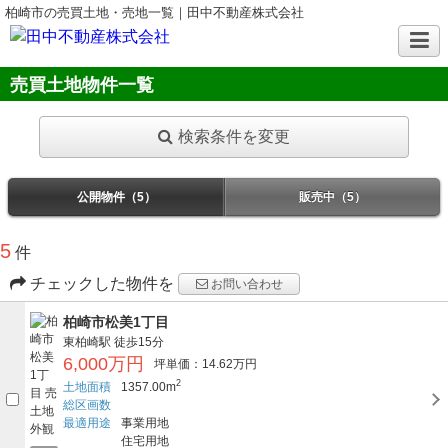
柏崎市の売買土地・売地一覧｜田中不動産株式会社
売買土地物件一覧
検索条件を変更
公開物件（5）
販売中（5）
5
件
チェックした物件を
お問い合わせ
柏崎市松美1丁目
東柏崎駅
徒歩15分
6,000万円
坪単価：14.62万円
2
土地面積
1357.00m
総区画数
最適用途
事業用地
住宅用地