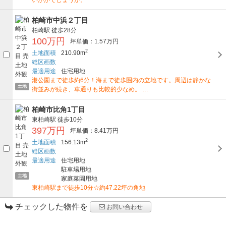
柏崎市中浜２丁目
柏崎駅
徒歩28分
100万円
坪単価：1.57万円
2
土地面積
210.90m
総区画数
最適用途
住宅用地
港公園まで徒歩約6分！海まで徒歩圏内の立地です。周辺は静かな
土地
街並みが続き、車通りも比較的少なめ。 …
柏崎市比角1丁目
東柏崎駅
徒歩10分
397万円
坪単価：8.41万円
2
土地面積
156.13m
総区画数
最適用途
住宅用地
駐車場用地
土地
家庭菜園用地
東柏崎駅まで徒歩10分☆約47.22坪の角地
チェックした物件を
お問い合わせ