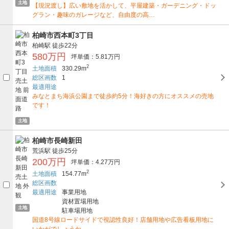
土地
【現況渡し】広い敷地を活かして、平屋建築・ガーデニング・ドッ
グラン・趣味のガレージなど、自由度の高…
柏崎市西本町3丁目
柏崎駅
徒歩22分
580万円
坪単価：5.81万円
2
土地面積
330.29m
総区画数
1
最適用途
みなとまち海浜公園まで徒歩約5分！海好きの方にオススメの売地
です！
土地
柏崎市長崎新田
荒浜駅
徒歩25分
200万円
坪単価：4.27万円
2
土地面積
154.77m
総区画数
最適用途
事業用地
資材置場用地
土地
駐車場用地
国道8号線ロードサイドで視認性良好！店舗用地や広告看板用地に
いかがでしょうか。