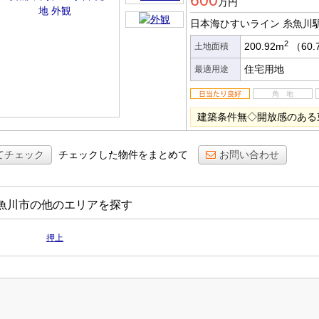
600
万円
日本海ひすいライン 糸魚川
2
200.92m
（60.
土地面積
住宅用地
最適用途
建築条件無◇開放感のある
てチェック
チェックした物件をまとめて
お問い合わせ
魚川市の他のエリアを探す
押上