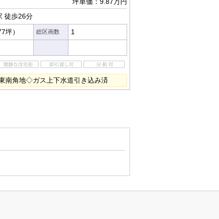
坪単価：9.87万円
駅
徒歩26分
77坪）
1
総区画数
東南角地◇ガス上下水道引き込み済