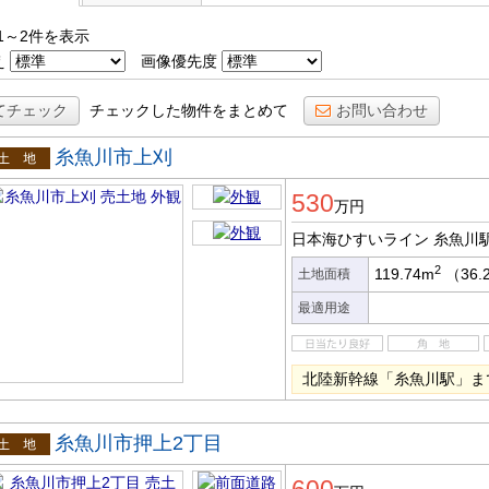
1～2件を表示
え
画像優先度
てチェック
チェックした物件をまとめて
お問い合わせ
糸魚川市上刈
土地
530
万円
日本海ひすいライン 糸魚川
2
119.74m
（36.
土地面積
最適用途
北陸新幹線「糸魚川駅」まで
糸魚川市押上2丁目
土地