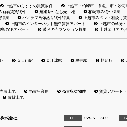
上越市のおすすめ賃貸物件
上越市・柏崎市・糸魚川市・妙高
の新着賃貸物件
建築条件なし売土地
柏崎市の物件特集
地特集
パノラマ画像あり物件特集
上越市のペット相談可賃
上越市のインターネット無料賃貸アパート
上越市の単身・
島の1Kアパート
港区の売マンション特集
上越エリアの
駅
春日山駅
直江津駅
黒井駅
柏崎駅
売買土地
売買事業用
売買収益物件
賃貸アパート・
賃貸土地
産株式会社
TEL
025-512-5001
F
1