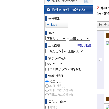
沿線・駅から探す
2
件中 
並び替
物件の条件で絞り込む
物件種別
全
土地 (2)
価格
～
売
土地面積
坪数で検索
～
駅からの徒歩
バス停からの時間を含む
情報公開日
指定なし
本日公開
(0)
3日以内に公開
(0)
7日以内に公開
(0)
こだわり条件
売
角地
(0)