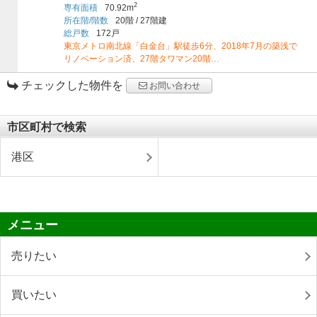
2
専有面積
70.92m
所在階/階数
20階
/
27階建
総戸数
172戸
東京メトロ南北線「白金台」駅徒歩6分、2018年7月の築浅で
リノベーション済、27階タワマン20階…
チェックした物件を
お問い合わせ
市区町村で検索
港区
メニュー
売りたい
買いたい