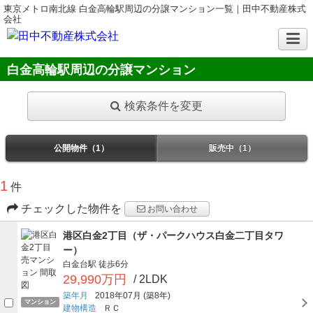
東京メトロ南北線 白金高輪駅周辺の分譲マンション一覧｜田中不動産株式
会社
白金高輪駅周辺の分譲マンション
検索条件を変更
公開物件（1）
販売中（1）
1
件
チェックした物件を
お問い合わせ
港区白金2丁目（ザ・パークハウス白金二丁目タワ
ー）
白金台駅
徒歩6分
29,990万円
/ 2LDK
築年月
2018年07月
(築8年)
マンション
建物構造
ＲＣ