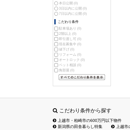
本日公開
(0)
3日以内に公開
(0)
7日以内に公開
(0)
こだわり条件
駐車場あり
(0)
2階以上
(0)
即引渡し可
(0)
現在募集中
(0)
値下げ
(0)
リフォーム
(0)
オートロック
(0)
ペット相談
(0)
角部屋
(0)
すべてのこだわり条件を見る
こだわり条件から探す
上越市・柏崎市の600万円以下物件
新潟県の田舎暮らし特集
上越市