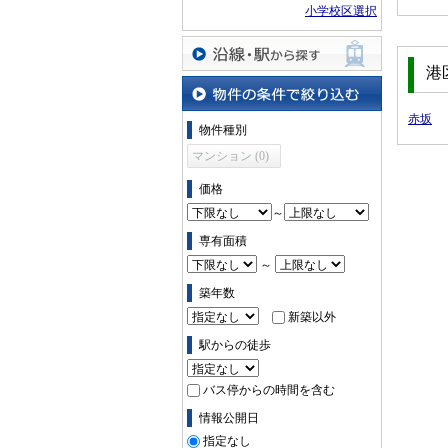
小学校区選択
港
沿線・駅から探す
赤坂
物件の条件で絞り込む
物件種別
マンション (0)
価格
～
専有面積
～
築年数
新築以外
駅からの徒歩
バス停からの時間を含む
情報公開日
指定なし