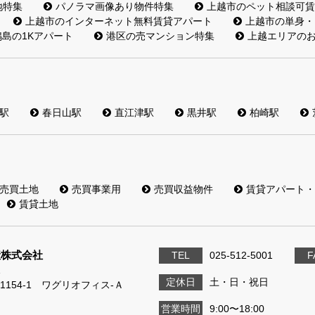
地特集
パノラマ画像あり物件特集
上越市のペット相談可賃
上越市のインターネット無料賃貸アパート
上越市の単身・
島の1Kアパート
港区の売マンション特集
上越エリアの
駅
春日山駅
直江津駅
黒井駅
柏崎駅
売買土地
売買事業用
売買収益物件
賃貸アパート・
賃貸土地
産株式会社
TEL
025-512-5001
F
1
定休日
土・日・祝日
1154-1 ワグリオフィス‐Ａ
営業時間
9:00〜18:00