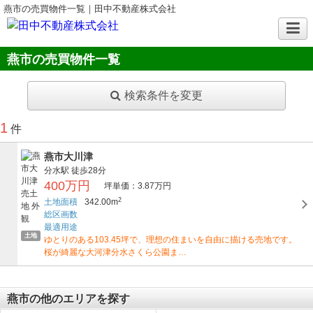
燕市の売買物件一覧｜田中不動産株式会社
燕市の売買物件一覧
検索条件を変更
1
件
燕市大川津
分水駅
徒歩28分
400万円
坪単価：3.87万円
2
土地面積
342.00m
総区画数
最適用途
土地
ゆとりのある103.45坪で、理想の住まいを自由に描ける売地です。
桜が綺麗な大河津分水さくら公園ま…
燕市の他のエリアを探す