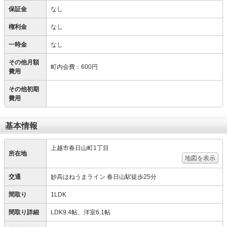
保証金
なし
権利金
なし
一時金
なし
その他月額
町内会費
：
600円
費用
その他初期
費用
基本情報
上越市春日山町1丁目
所在地
地図を表示
交通
妙高はねうまライン 春日山駅徒歩25分
間取り
1LDK
間取り詳細
LDK9.4帖、洋室6.1帖