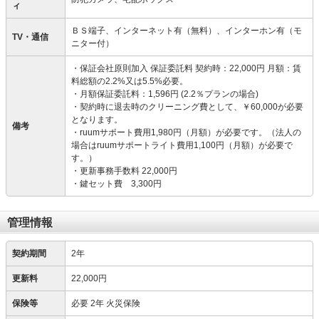
ィ
ＢＳ端子、インターネット有（無料）、インターホン有（モ
TV・通信
ニター付）
・保証会社原則加入 保証委託料 契約時：22,000円 月額：賃
料総額の2.2%又は5.5%必要。
・月額保証委託料：1,596円 (2.2％プランの場合)
・契約時に退去時のクリーニング費として、￥60,000が必要
となります。
備考
・ruumサポート費用1,980円（月額）が必要です。（法人の
場合はruumサポートライト費用1,100円（月額）が必要で
す。）
・更新事務手数料 22,000円
・鍵セット費 3,300円
管理情報
契約期間
2年
更新料
22,000円
保険等
必要
2年 火災保険