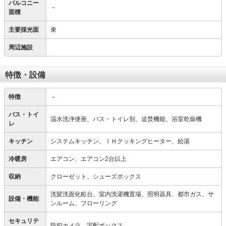
バルコニー
－
面積
主要採光面
東
周辺施設
特徴・設備
特徴
－
バス・トイ
温水洗浄便座、バス・トイレ別、追焚機能、浴室乾燥機
レ
キッチン
システムキッチン、ＩＨクッキングヒーター、給湯
冷暖房
エアコン、エアコン2台以上
収納
クローゼット、シューズボックス
洗髪洗面化粧台、室内洗濯機置場、照明器具、都市ガス、サ
設備・機能
ンルーム、フローリング
セキュリテ
防犯カメラ、宅配ボックス