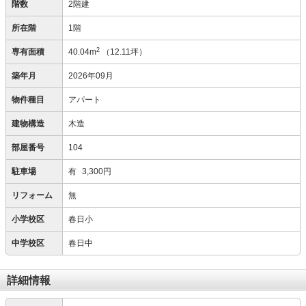
階数
2階建
所在階
1階
2
専有面積
40.04m
（12.11坪）
築年月
2026年09月
物件種目
アパート
建物構造
木造
部屋番号
104
駐車場
有
3,300円
リフォーム
無
小学校区
春日小
中学校区
春日中
詳細情報