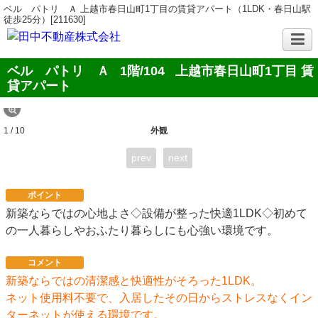
ベル パトリ Ａ 上越市春日山町1丁目の賃貸アパート（1LDK・春日山駅
徒歩25分）[211630]
ベル パトリ Ａ
1階/104
上越市春日山町1丁目 賃
貸アパート
1 / 10
外観
prev
next
ポイント
新築ならではの心地よさ◇設備が整った快適1LDK◇初めて
の一人暮らしやおふたり暮らしにも心強い環境です。
コメント
新築ならではの清潔感と快適性がそろった1LDK。
ネット使用料不要で、入居したその日からストレスなくイン
ターネットが使える環境です。