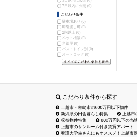
3日以内に公開
(0)
7日以内に公開
(0)
こだわり条件
駐車場あり
(0)
即引渡し可
(0)
2階以上
(0)
ペット相談
(0)
角部屋
(0)
バス・トイレ別
(0)
オートロック
(0)
すべてのこだわり条件を見る
こだわり条件から探す
上越市・柏崎市の600万円以下物件
新潟県の田舎暮らし特集
上越市
収益物件特集
800万円以下の売
上越市のサンルーム付き賃貸アパート
看護大学生さんにもオススメ！上越市鴨