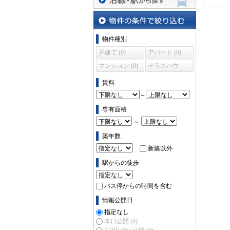
沿線・駅から探す
物件の条件で絞り込む
物件種別
戸建て (0)
アパート (0)
マンション (0)
テラスハウ
ス (0)
賃料
～
専有面積
～
築年数
新築以外
駅からの徒歩
バス停からの時間を含む
情報公開日
指定なし
本日公開
(0)