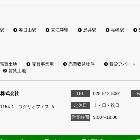
駅
春日山駅
直江津駅
黒井駅
柏崎駅
売買土地
売買事業用
売買収益物件
賃貸アパート・
賃貸土地
産株式会社
TEL
025-512-5001
F
1
定休日
土・日・祝日
1154-1 ワグリオフィス‐Ａ
営業時間
9:00〜18:00