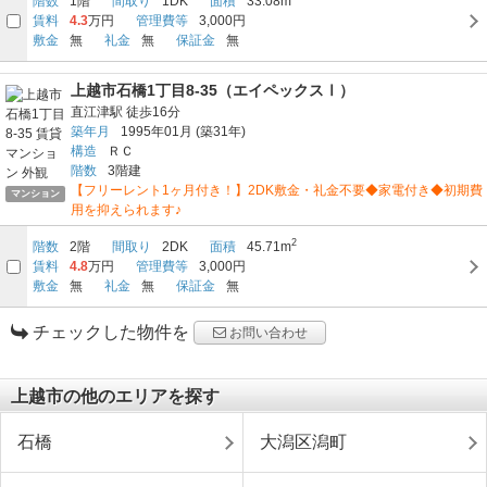
階数
1階
間取り
1DK
面積
33.08m
賃料
4.3
万円
管理費等
3,000円
敷金
無
礼金
無
保証金
無
上越市石橋1丁目8-35（エイペックスⅠ）
直江津駅
徒歩16分
築年月
1995年01月
(築31年)
構造
ＲＣ
階数
3階建
【フリーレント1ヶ月付き！】2DK敷金・礼金不要◆家電付き◆初期費
マンション
用を抑えられます♪
2
階数
2階
間取り
2DK
面積
45.71m
賃料
4.8
万円
管理費等
3,000円
敷金
無
礼金
無
保証金
無
チェックした物件を
お問い合わせ
上越市の他のエリアを探す
石橋
大潟区潟町