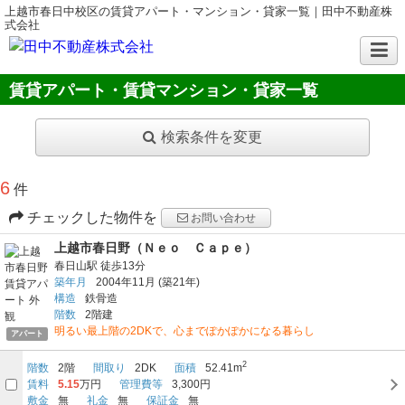
上越市春日中校区の賃貸アパート・マンション・貸家一覧｜田中不動産株
式会社
賃貸アパート・賃貸マンション・貸家一覧
検索条件を変更
6
件
チェックした物件を
お問い合わせ
上越市春日野（Ｎｅｏ Ｃａｐｅ）
春日山駅
徒歩13分
築年月
2004年11月
(築21年)
構造
鉄骨造
階数
2階建
明るい最上階の2DKで、心までぽかぽかになる暮らし
アパート
2
階数
2階
間取り
2DK
面積
52.41m
賃料
5.15
万円
管理費等
3,300円
敷金
無
礼金
無
保証金
無