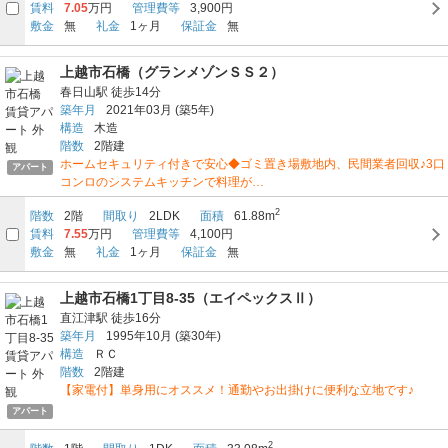
賃料
7.05
万円
管理費等
3,900円
敷金
無
礼金
1ヶ月
保証金
無
上越市石橋（グランメゾンＳＳ２）
春日山駅
徒歩14分
築年月
2021年03月
(築5年)
構造
木造
階数
2階建
ホームセキュリティ付きで安心◆ゴミ置き場敷地内、民間業者回収♪3口
アパート
コンロのシステムキッチンで料理が…
2
階数
2階
間取り
2LDK
面積
61.88m
賃料
7.55
万円
管理費等
4,100円
敷金
無
礼金
1ヶ月
保証金
無
上越市石橋1丁目8-35（エイペックスⅡ）
直江津駅
徒歩16分
築年月
1995年10月
(築30年)
構造
ＲＣ
階数
2階建
【家電付】単身用にオススメ！通勤やお出掛けに便利な立地です♪
アパート
2