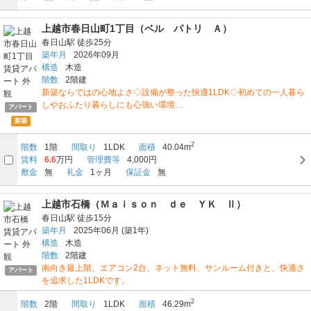
上越市春日山町1丁目（ベル パトリ Ａ）
春日山駅
徒歩25分
築年月
2026年09月
構造
木造
階数
2階建
新築ならではの心地よさ◇設備が整った快適1LDK◇初めての一人暮ら
しやおふたり暮らしにも心強い環境…
アパート
新築
2
階数
1階
間取り
1LDK
面積
40.04m
賃料
6.6
万円
管理費等
4,000円
敷金
無
礼金
1ヶ月
保証金
無
上越市石橋（Ｍａｉｓｏｎ ｄｅ ＹＫ Ⅱ）
春日山駅
徒歩15分
築年月
2025年06月
(築1年)
構造
木造
階数
2階建
南向き最上階、エアコン2台、ネット無料、サンルーム付きと、快適さ
アパート
を追求した1LDKです。
2
階数
2階
間取り
1LDK
面積
46.29m