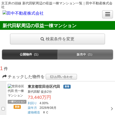
京王井の頭線 新代田駅周辺の収益一棟マンション一覧｜田中不動産株式会
社
新代田駅周辺の収益一棟マンション
検索条件を変更
公開物件（1）
販売中（1）
1
件
チェックした物件を
お問い合わせ
東京都世田谷区代田
新着
新代田駅
徒歩2分
73,440万円
一棟マンション
利回り
4.00%
新築
築年月
2026年08月
建物構造
ＲＣ