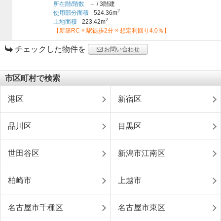
所在階/階数
－
/
3階建
2
使用部分面積
524.36m
2
土地面積
223.42m
【新築RC × 駅徒歩2分 × 想定利回り4.0％】
チェックした物件を
お問い合わせ
市区町村で検索
港区
新宿区
品川区
目黒区
世田谷区
新潟市江南区
柏崎市
上越市
名古屋市千種区
名古屋市東区