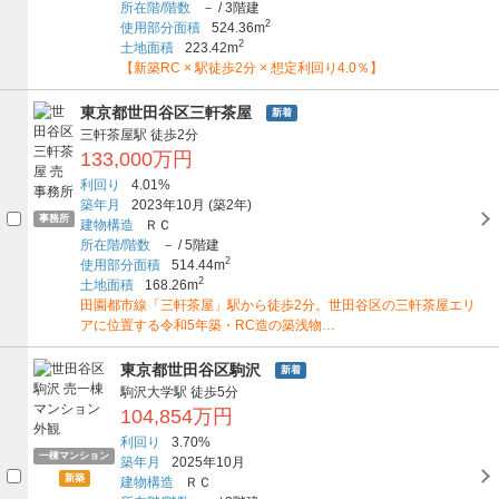
所在階/階数
－
/
3階建
2
使用部分面積
524.36m
2
土地面積
223.42m
【新築RC × 駅徒歩2分 × 想定利回り4.0％】
東京都世田谷区三軒茶屋
新着
三軒茶屋駅
徒歩2分
133,000万円
利回り
4.01%
築年月
2023年10月
(築2年)
事務所
建物構造
ＲＣ
所在階/階数
－
/
5階建
2
使用部分面積
514.44m
2
土地面積
168.26m
田園都市線「三軒茶屋」駅から徒歩2分。世田谷区の三軒茶屋エリ
アに位置する令和5年築・RC造の築浅物…
東京都世田谷区駒沢
新着
駒沢大学駅
徒歩5分
104,854万円
利回り
3.70%
一棟マンション
築年月
2025年10月
新築
建物構造
ＲＣ