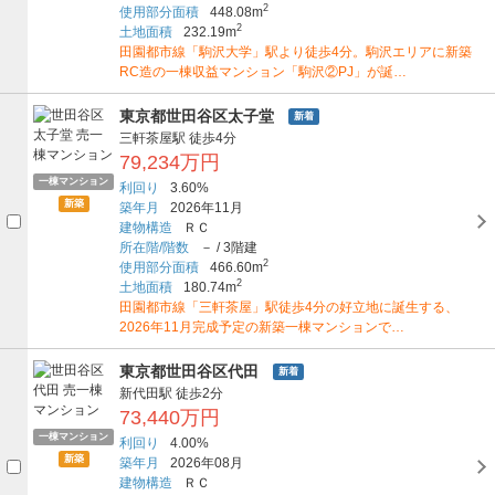
2
使用部分面積
448.08m
2
土地面積
232.19m
田園都市線「駒沢大学」駅より徒歩4分。駒沢エリアに新築
RC造の一棟収益マンション「駒沢②PJ」が誕…
東京都世田谷区太子堂
新着
三軒茶屋駅
徒歩4分
79,234万円
一棟マンション
利回り
3.60%
新築
築年月
2026年11月
建物構造
ＲＣ
所在階/階数
－
/
3階建
2
使用部分面積
466.60m
2
土地面積
180.74m
田園都市線「三軒茶屋」駅徒歩4分の好立地に誕生する、
2026年11月完成予定の新築一棟マンションで…
東京都世田谷区代田
新着
新代田駅
徒歩2分
73,440万円
一棟マンション
利回り
4.00%
新築
築年月
2026年08月
建物構造
ＲＣ