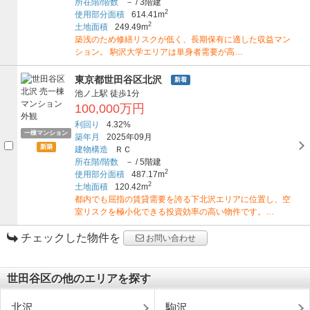
所在階/階数
－
/
3階建
2
使用部分面積
614.41m
2
土地面積
249.49m
築浅のため修繕リスクが低く、長期保有に適した収益マン
ション。 駒沢大学エリアは単身者需要が高…
東京都世田谷区北沢
新着
池ノ上駅
徒歩1分
100,000万円
利回り
4.32%
一棟マンション
築年月
2025年09月
新築
建物構造
ＲＣ
所在階/階数
－
/
5階建
2
使用部分面積
487.17m
2
土地面積
120.42m
都内でも屈指の賃貸需要を誇る下北沢エリアに位置し、空
室リスクを極小化できる投資効率の高い物件です。…
チェックした物件を
お問い合わせ
世田谷区の他のエリアを探す
北沢
駒沢