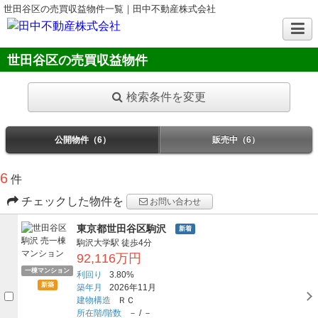
世田谷区の売買収益物件一覧｜田中不動産株式会社
世田谷区の売買収益物件
検索条件を変更
公開物件（6）
販売中（6）
6
件
チェックした物件を
お問い合わせ
東京都世田谷区駒沢
新着
駒沢大学駅
徒歩4分
92,116万円
一棟マンション
利回り
3.80%
新築
築年月
2026年11月
建物構造
ＲＣ
所在階/階数
－
/
－