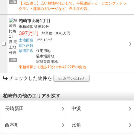
土地
【現況渡し】広い敷地を活かして、平屋建築・ガーデニング・ドッ
グラン・趣味のガレージなど、自由度の高…
柏崎市比角1丁目
東柏崎駅
徒歩10分
397万円
坪単価：8.41万円
2
土地面積
156.13m
総区画数
最適用途
住宅用地
駐車場用地
土地
家庭菜園用地
東柏崎駅まで徒歩10分☆約47.22坪の角地
チェックした物件を
お問い合わせ
柏崎市の他のエリアを探す
長崎新田
中浜
西本町
比角