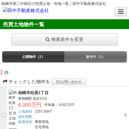
柏崎市第二中校区の売買土地・売地一覧｜田中不動産株式会社
売買土地物件一覧
検索条件を変更
公開物件（2）
販売中（2）
2
件
チェックした物件を
お問い合わせ
柏崎市松美1丁目
東柏崎駅
徒歩15分
6,000万円
坪単価：14.62万円
2
土地面積
1357.00m
総区画数
最適用途
事業用地
住宅用地