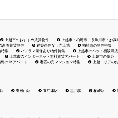
上越市のおすすめ賃貸物件
上越市・柏崎市・糸魚川市・妙高
の新着賃貸物件
建築条件なし売土地
柏崎市の物件特集
地特集
パノラマ画像あり物件特集
上越市のペット相談可賃
上越市のインターネット無料賃貸アパート
上越市の単身・
島の1Kアパート
港区の売マンション特集
上越エリアの
駅
春日山駅
直江津駅
黒井駅
柏崎駅