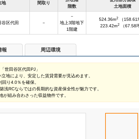
在地
間取り
階数
土地面積
－
2
524.36m
（158.6
田谷区代田
－
地上3階地下
2
223.42m
（67.58
1階建
情報
周辺環境
ン「世田谷区代田PJ」
い立地により、安定した賃貸需要が見込めます。
利回り4.0％を確保。
で、築浅RCならではの長期的な資産保全性が魅力です。
地が組み合わさった収益物件です。