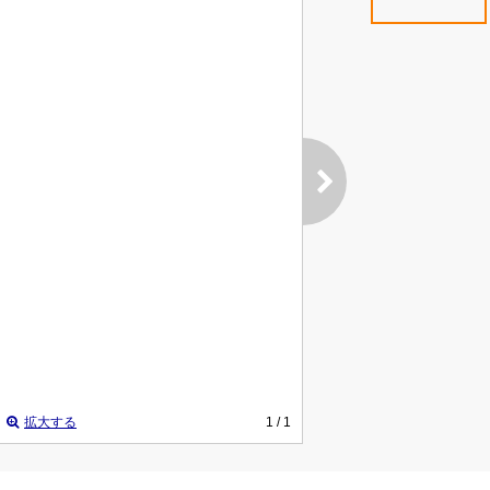
拡大する
1
/ 1