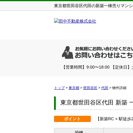
東京都世田谷区代田の新築一棟売りマンション
【営業時間】9:00〜18:00 【定休日
トップ
>
東京都
>
世田谷区
>
代田
>
物件詳細
東京都世田谷区代田 新築 
ポイント
【新築RC × 駅徒歩
沿線