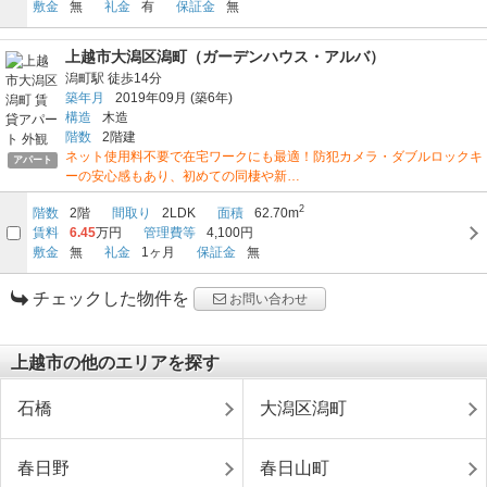
敷金
無
礼金
有
保証金
無
上越市大潟区潟町（ガーデンハウス・アルバ）
潟町駅
徒歩14分
築年月
2019年09月
(築6年)
構造
木造
階数
2階建
ネット使用料不要で在宅ワークにも最適！防犯カメラ・ダブルロックキ
アパート
ーの安心感もあり、初めての同棲や新…
2
階数
2階
間取り
2LDK
面積
62.70m
賃料
6.45
万円
管理費等
4,100円
敷金
無
礼金
1ヶ月
保証金
無
チェックした物件を
お問い合わせ
上越市の他のエリアを探す
石橋
大潟区潟町
春日野
春日山町