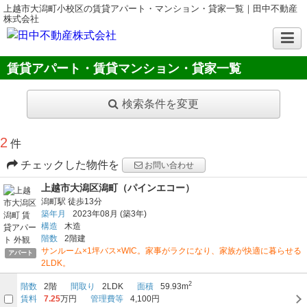
上越市大潟町小校区の賃貸アパート・マンション・貸家一覧｜田中不動産
株式会社
賃貸アパート・賃貸マンション・貸家一覧
検索条件を変更
2
件
チェックした物件を
お問い合わせ
上越市大潟区潟町（パインエコー）
潟町駅
徒歩13分
築年月
2023年08月
(築3年)
構造
木造
階数
2階建
サンルーム×1坪バス×WIC。家事がラクになり、家族が快適に暮らせる
アパート
2LDK。
2
階数
2階
間取り
2LDK
面積
59.93m
賃料
7.25
万円
管理費等
4,100円