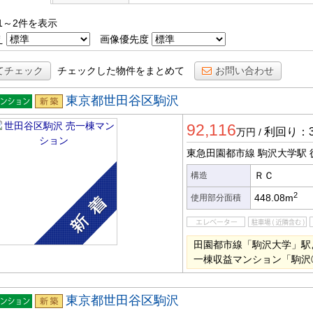
1～2件を表示
え
画像優先度
てチェック
チェックした物件をまとめて
お問い合わせ
東京都世田谷区駒沢
一棟マ
新築
92,116
ション
利回り：3
万円
/
東急田園都市線 駒沢大学駅
ＲＣ
構造
2
448.08m
使用部分面積
田園都市線「駒沢大学」駅
一棟収益マンション「駒沢
東京都世田谷区駒沢