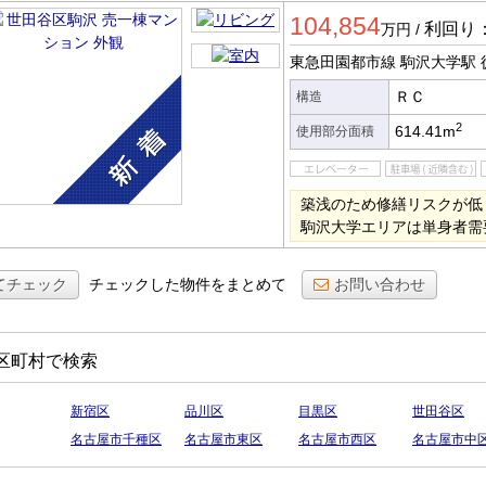
一棟マ
新築
104,854
ション
利回り：
万円
/
東急田園都市線 駒沢大学駅
ＲＣ
構造
2
614.41m
使用部分面積
築浅のため修繕リスクが低
駒沢大学エリアは単身者需
てチェック
チェックした物件をまとめて
お問い合わせ
区町村で検索
新宿区
品川区
目黒区
世田谷区
名古屋市千種区
名古屋市東区
名古屋市西区
名古屋市中