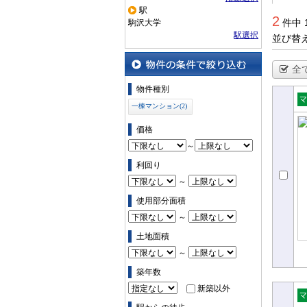
駅
2
件中 
駒沢大学
駅選択
並び替
全
物件の条件で絞り込む
物件種別
一棟マンション(2)
売
ン
価格
～
利回り
～
使用部分面積
～
土地面積
～
築年数
新築以外