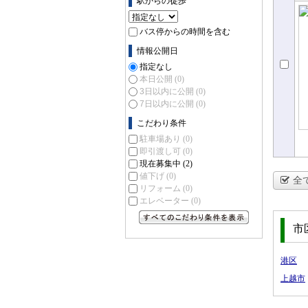
駅からの徒歩
売
ン
バス停からの時間を含む
情報公開日
指定なし
本日公開
(0)
3日以内に公開
(0)
7日以内に公開
(0)
こだわり条件
駐車場あり
(0)
即引渡し可
(0)
現在募集中
(2)
値下げ
(0)
全
リフォーム
(0)
エレベーター
(0)
市
すべてのこだわり条件を見る
港区
上越市