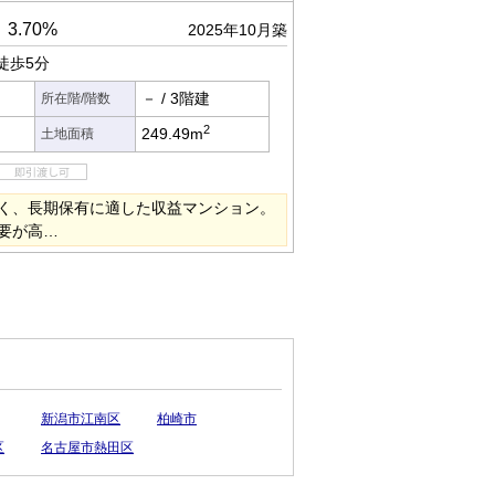
3.70%
2025年10月築
徒歩5分
－
/
3階建
所在階/階数
2
249.49m
土地面積
く、長期保有に適した収益マンション。
要が高…
新潟市江南区
柏崎市
区
名古屋市熱田区