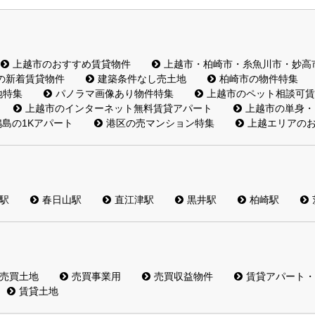
上越市のおすすめ賃貸物件
上越市・柏崎市・糸魚川市・妙高
の新着賃貸物件
建築条件なし売土地
柏崎市の物件特集
地特集
パノラマ画像あり物件特集
上越市のペット相談可賃
上越市のインターネット無料賃貸アパート
上越市の単身・
島の1Kアパート
港区の売マンション特集
上越エリアの
駅
春日山駅
直江津駅
黒井駅
柏崎駅
売買土地
売買事業用
売買収益物件
賃貸アパート・
賃貸土地