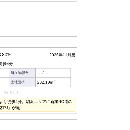
.80%
2026年11月築
徒歩4分
－
/
－
所在階/階数
2
232.19m
土地面積
より徒歩4分。駒沢エリアに新築RC造の
②PJ」が誕…